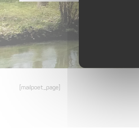
[mailpoet_page]