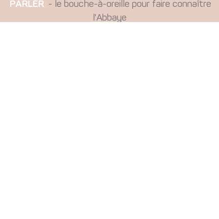
PARLER
- le bouche-à-oreille pour faire connaître
l'Abbaye
Faire un don à l'Abbaye
pour les travaux extérieurs
via la Fondation du Patrimoine
pour les travaux intérieurs
mission d'accueil via le diocèse
pour le collège Ste Thérèse
abrité par l'Abbaye
Vos dons sont déductibles d'impôts
Je m'inscris à la lettre d'information