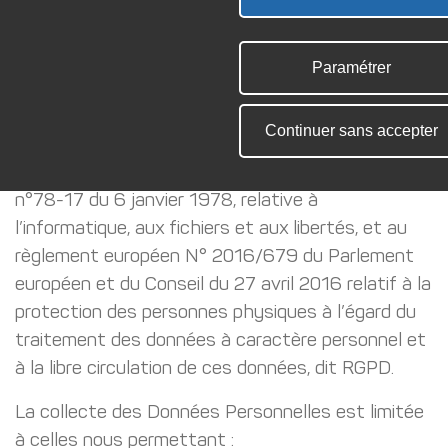
avec l’Abbaye de Bassac, responsable de
traitement.
Paramétrer
Dans une logique de respect de la vie privée de
ses Utilisateurs, l’Abbaye de Bassac s’engage à
Continuer sans accepter
ce que les Données Personnelles sont traitées
conformément à la loi Informatique et Libertés
n°78-17 du 6 janvier 1978, relative à
l’informatique, aux fichiers et aux libertés, et au
règlement européen N° 2016/679 du Parlement
européen et du Conseil du 27 avril 2016 relatif à la
protection des personnes physiques à l’égard du
traitement des données à caractère personnel et
à la libre circulation de ces données, dit RGPD.
La collecte des Données Personnelles est limitée
à celles nous permettant :