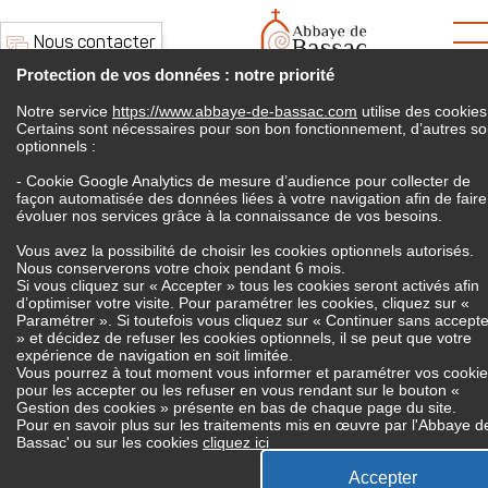
Nous contacter
Protection de vos données : notre priorité
Notre service
https://www.abbaye-de-bassac.com
utilise des cookies
Certains sont nécessaires pour son bon fonctionnement, d’autres so
optionnels :
- Cookie Google Analytics de mesure d’audience pour collecter de
Politique de confidentialité
façon automatisée des données liées à votre navigation afin de faire
évoluer nos services grâce à la connaissance de vos besoins.
Vous avez la possibilité de choisir les cookies optionnels autorisés.
Nous conserverons votre choix pendant 6 mois.
Si vous cliquez sur « Accepter » tous les cookies seront activés afin
d’optimiser votre visite. Pour paramétrer les cookies, cliquez sur «
Paramétrer ». Si toutefois vous cliquez sur « Continuer sans accepte
» et décidez de refuser les cookies optionnels, il se peut que votre
expérience de navigation en soit limitée.
Finalité du traitement
Vous pourrez à tout moment vous informer et paramétrer vos cooki
pour les accepter ou les refuser en vous rendant sur le bouton «
Gestion des cookies » présente en bas de chaque page du site.
Les données personnelles collectées sur le
Pour en savoir plus sur les traitements mis en œuvre par l'Abbaye d
Bassac' ou sur les cookies
cliquez ici
site
https://www.abbaye-de-
bassac.com
permettent de gérer vos contacts
Accepter