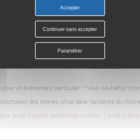
Accepter
Continuer sans accepter
Paramétrer
pour un événement particulier ? Vous souhaitez trouver
 scriptorium des moines, situé dans l’enceinte du cloître
ieux, livres (religion, patrimoine, culture…), produit loca