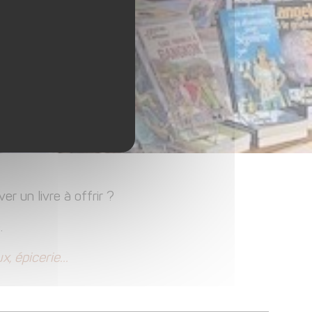
 un livre à offrir ?
.
ux, épicerie…