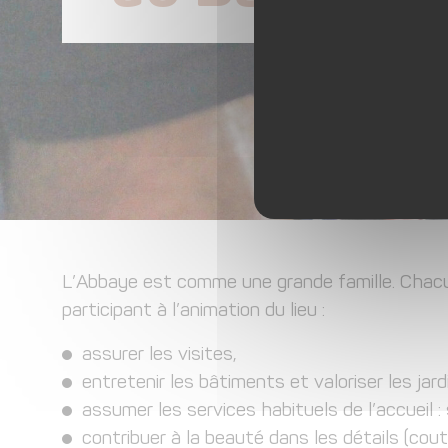
L’Abbaye est comme une grande famille. Chacun
participant à l’animation du lieu :
assurer les visites,
entretenir les bâtiments et valoriser les jard
assumer les services habituels de l’accueil : 
contribuer à la beauté dans les détails (cout