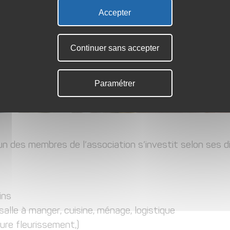
Accepter
Continuer sans accepter
Paramétrer
 des membres de l’association s’investit selon ses d
ins
salle à manger, cuisine, ménage, logistique
ure fleurissement,)