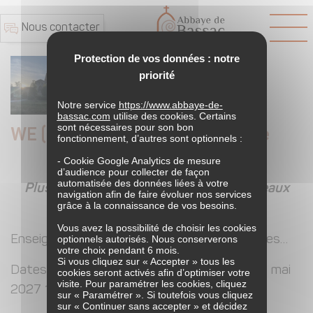
Nous contacter
Protection de vos données : notre
14 - 16
priorité
Mai
2027
Notre service
https://www.abbaye-de-
bassac.com
utilise des cookies. Certains
sont nécessaires pour son bon
WE (re)découvrir la foi chrétienne
fonctionnement, d’autres sont optionnels :
- Cookie Google Analytics de mesure
d’audience pour collecter de façon
automatisée des données liées à votre
Plus particulièrement destinée aux nouveaux
navigation afin de faire évoluer nos services
grâce à la connaissance de vos besoins.
baptisés et recommençants
Vous avez la possibilité de choisir les cookies
optionnels autorisés. Nous conserverons
Enseignements, célébrations, silence, partages…
votre choix pendant 6 mois.
Si vous cliquez sur « Accepter » tous les
Dates : vendredi 14 mai, 19h au dimanche 16 mai
cookies seront activés afin d’optimiser votre
visite. Pour paramétrer les cookies, cliquez
2027 17h (Fête de la Pentecôte)
sur « Paramétrer ». Si toutefois vous cliquez
sur « Continuer sans accepter » et décidez