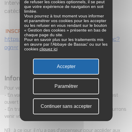
de refuser les cookies optionnels, il se peut
Intervenants : P. Patrick Sempere, service
que votre expérience de navigation en soit
limitée.
catéchuménat du diocèse
Vous pourrez à tout moment vous informer
et paramétrer vos cookies pour les accepter
ou les refuser en vous rendant sur le bouton
« Gestion des cookies » présente en bas de
INSCRIPTION nécessaire :
chaque page du site.
https://v2.booking.ritrit.fr/Abbaye-de-Bassac?
Pour en savoir plus sur les traitements mis
en œuvre par l'Abbaye de Bassac' ou sur les
ogn=r
cookies
cliquez ici
Accepter
Informations
Paramétrer
Pour venir à l'Abbaye :
- En voiture : un grand parking au sein de l'Abbaye est
ouvert aux retraitants
Continuer sans accepter
- En train : gare de Jarnac Charente (6km), nous pourrons
venir vous chercher
NB : à ce jour, il n'y a pas d'ascenseur pour accéder aux