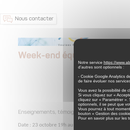
Nous contacter
23 - 25
Week-end équipes Notre 
Notre service
https://www.
d’autres sont optionnels :
- Cookie Google Analytics d
OUVE
de faire évoluer nos servic
Vous avez la possibilité de 
Si vous cliquez sur « Accepte
cliquez sur « Paramétrer ». 
optionnels, il se peut que vo
Vous pourrez à tout moment 
Enseignements, témoignages, temps de partage 
bouton « Gestion des cookie
Pour en savoir plus sur les
Date : 23 octobre 19h au 25 octobre 17h