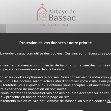
 Oct. 2026
Protection de vos données : notre priorité
Dame
abbaye-de-bassac.com
utilise des cookies. Certains sont nécessaires p
e mesure d’audience pour collecter de façon automatisée des données li
RT à tous les membres de 
es grâce à la connaissance de vos besoins.
choisir les cookies optionnels autorisés. Nous conserverons votre choix
r » tous les cookies seront activés afin d’optimiser votre visite. Pour p
« Grandir en liberté dans la foi chrétienne »
Si toutefois vous cliquez sur « Continuer sans accepter » et décidez de
tre expérience de navigation en soit limitée.
vous informer et paramétrer vos cookies pour les accepter ou les refu
au sein du couple, prière, silence…
s » présente en bas de chaque page du site.
 traitements mis en œuvre par l'Abbaye de Bassac' ou sur les cookies
cl