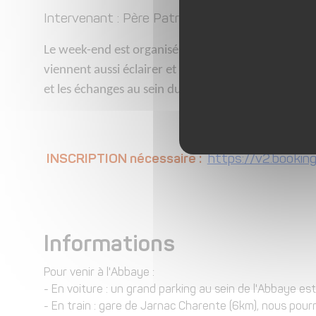
Intervenant : Père Patrick Sempere et un co
Le week-end est organisé de telle manière à donne
viennent aussi éclairer et fortifier la vie du couple.
et les échanges au sein du couple. Sans oublier le 
INSCRIPTION nécessaire :
https://v2.bookin
Informations
Pour venir à l'Abbaye :
- En voiture : un grand parking au sein de l'Abbaye es
- En train : gare de Jarnac Charente (6km), nous pour